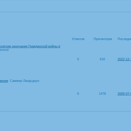
Ответов
Просмотров
Последн
толетию окончания Гражданской войны в
gtvmcd
0
616
2022-12-
жения
Саммер Ландсдоун
0
1478
2009-07-