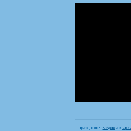
Привет, Гость!
Войдите
или
зарег