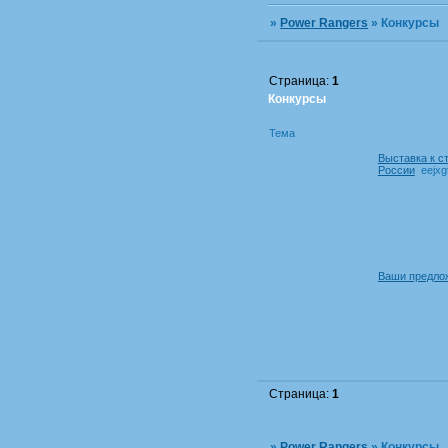
»
Power Rangers
»
Конкурсы
Страница:
1
Конкурсы
Тема
Выставка к с
России
eejx
Ваши предло
Страница:
1
»
Power Rangers
»
Конкурсы