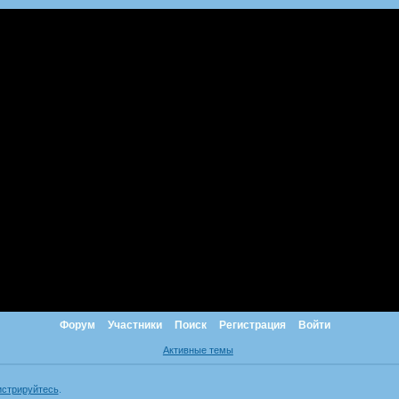
Форум
Участники
Поиск
Регистрация
Войти
Активные темы
истрируйтесь
.