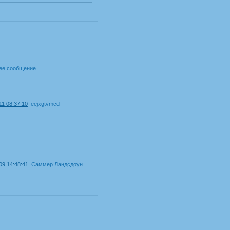
ее сообщение
11 08:37:10
eejxgtvmcd
09 14:48:41
Саммер Ландсдоун