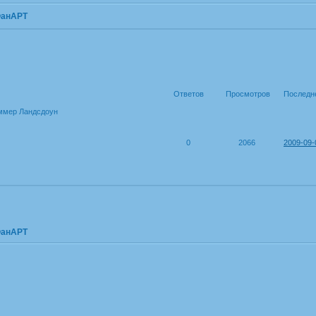
ФанАРТ
Ответов
Просмотров
Последн
ммер Ландсдоун
0
2066
2009-09-
ФанАРТ