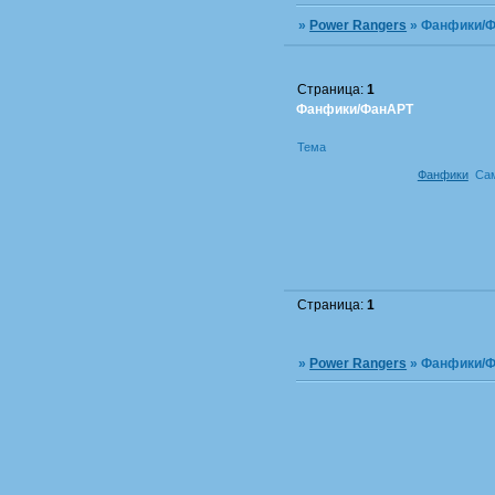
»
Power Rangers
»
Фанфики/
Страница:
1
Фанфики/ФанАРТ
Тема
Фанфики
Са
Страница:
1
»
Power Rangers
»
Фанфики/