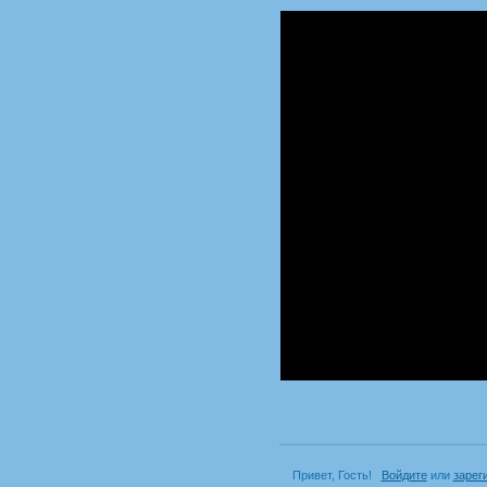
Привет, Гость!
Войдите
или
зарег