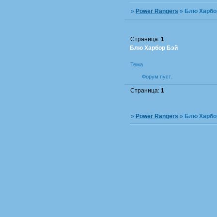
»
Power Rangers
»
Блю Харбо
Страница:
1
Блю Харбор Бэй
Тема
Форум пуст.
Страница:
1
»
Power Rangers
»
Блю Харбо