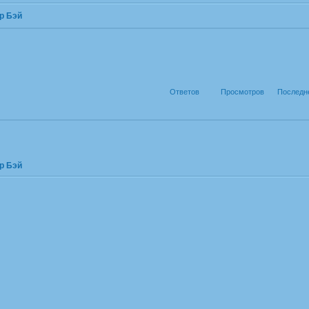
р Бэй
Ответов
Просмотров
Последн
р Бэй