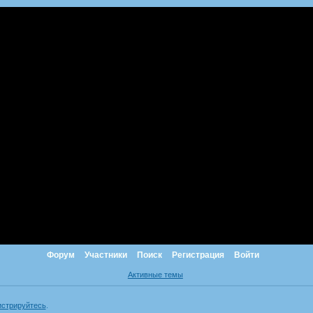
Форум
Участники
Поиск
Регистрация
Войти
Активные темы
истрируйтесь
.