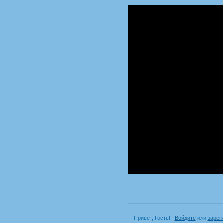
Привет, Гость!
Войдите
или
зарег