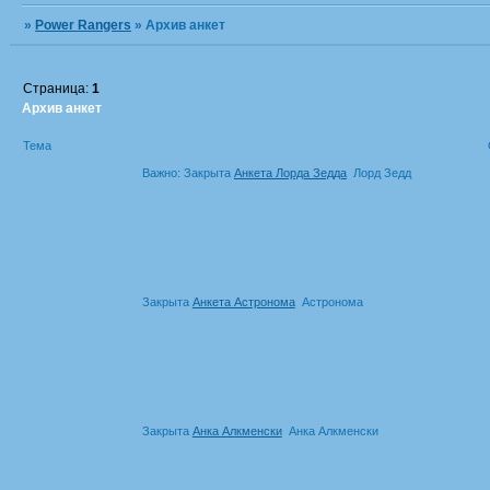
»
Power Rangers
»
Архив анкет
Страница:
1
Архив анкет
Тема
Важно:
Закрыта
Анкета Лорда Зедда
Лорд Зедд
Закрыта
Анкета Астронома
Астронома
Закрыта
Анка Алкменски
Анка Алкменски