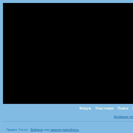
Форум
Участники
Поиск
Активные т
Привет, Гость!
Войдите
или
зарегистрируйтесь
.