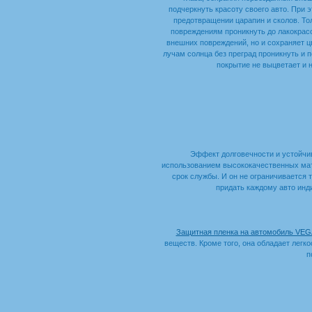
подчеркнуть красоту своего авто. При 
предотвращении царапин и сколов. То
повреждениям проникнуть до лакокрас
внешних повреждений, но и сохраняет ц
лучам солнца без преград проникнуть и 
покрытие не выцветает и 
Эффект долговечности и устойчи
использованием высококачественных мате
срок службы. И он не ограничивается 
придать каждому авто инд
Защитная пленка на автомобиль VEG
веществ. Кроме того, она обладает легко
п