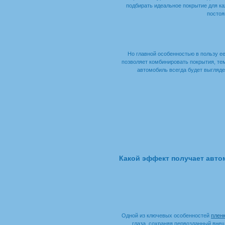
подбирать идеальное покрытие для ка
постоя
Но главной особенностью в пользу е
позволяет комбинировать покрытия, те
автомобиль всегда будет выгляде
Какой эффект получает авто
Одной из ключевых особенностей
плен
глаза, сохраняя первозданный внешн