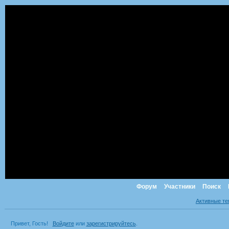
Форум
Участники
Поиск
Активные т
Привет, Гость!
Войдите
или
зарегистрируйтесь
.