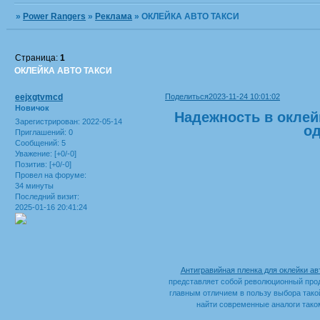
»
Power Rangers
»
Реклама
»
ОКЛЕЙКА АВТО ТАКСИ
Страница:
1
ОКЛЕЙКА АВТО ТАКСИ
eejxgtvmcd
Поделиться
2023-11-24 10:01:02
Новичок
Надежность в оклей
Зарегистрирован
: 2022-05-14
о
Приглашений:
0
Сообщений:
5
Уважение:
[+0/-0]
Позитив:
[+0/-0]
Провел на форуме:
34 минуты
Последний визит:
2025-01-16 20:41:24
Антигравийная пленка для оклейки а
представляет собой революционный проду
главным отличием в пользу выбора такой
найти современные аналоги тако